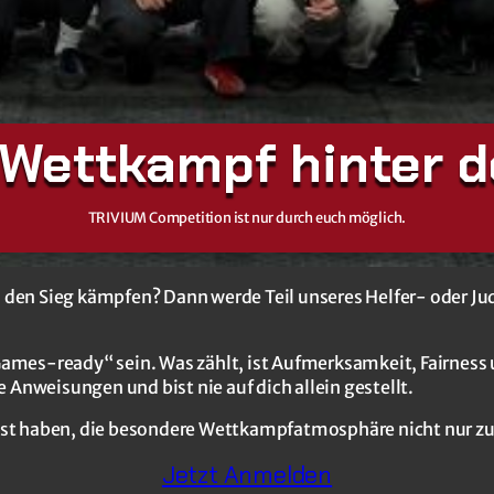
 Wettkampf hinter d
TRIVIUM Competition ist nur durch euch möglich.
m den Sieg kämpfen? Dann werde Teil unseres Helfer- oder J
ames-ready“ sein. Was zählt, ist Aufmerksamkeit, Fairness u
Anweisungen und bist nie auf dich allein gestellt.
ust haben, die besondere Wettkampfatmosphäre nicht nur zu
Jetzt Anmelden