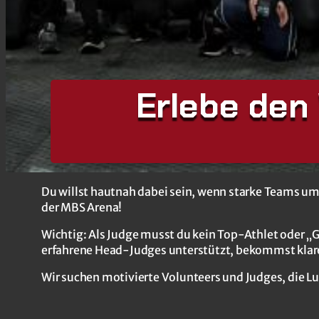
Erlebe den
Du willst hautnah dabei sein, wenn starke Teams u
der MBS Arena!
Wichtig: Als Judge musst du kein Top-Athlet oder „G
erfahrene Head-Judges unterstützt, bekommst klare 
Wir suchen motivierte Volunteers und Judges, die L